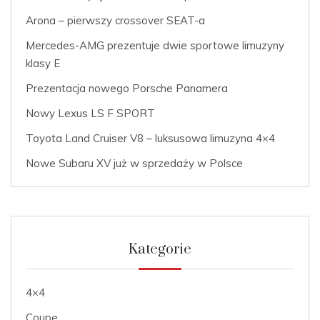
Arona – pierwszy crossover SEAT-a
Mercedes-AMG prezentuje dwie sportowe limuzyny
klasy E
Prezentacja nowego Porsche Panamera
Nowy Lexus LS F SPORT
Toyota Land Cruiser V8 – luksusowa limuzyna 4×4
Nowe Subaru XV już w sprzedaży w Polsce
Kategorie
4×4
Coupe