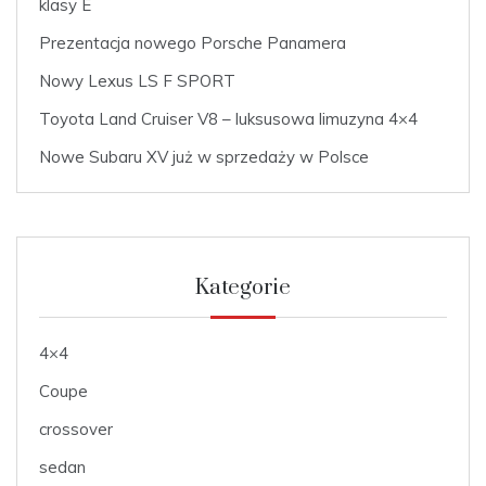
klasy E
Prezentacja nowego Porsche Panamera
Nowy Lexus LS F SPORT
Toyota Land Cruiser V8 – luksusowa limuzyna 4×4
Nowe Subaru XV już w sprzedaży w Polsce
Kategorie
4×4
Coupe
crossover
sedan