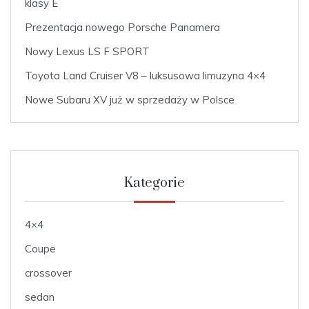
klasy E
Prezentacja nowego Porsche Panamera
Nowy Lexus LS F SPORT
Toyota Land Cruiser V8 – luksusowa limuzyna 4×4
Nowe Subaru XV już w sprzedaży w Polsce
Kategorie
4×4
Coupe
crossover
sedan