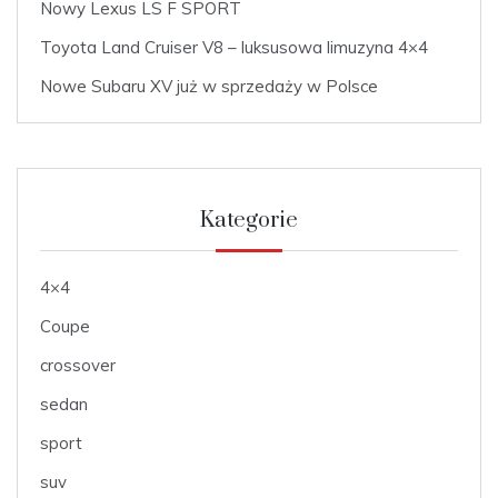
Nowy Lexus LS F SPORT
Toyota Land Cruiser V8 – luksusowa limuzyna 4×4
Nowe Subaru XV już w sprzedaży w Polsce
Kategorie
4×4
Coupe
crossover
sedan
sport
suv