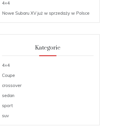
4×4
Nowe Subaru XV już w sprzedaży w Polsce
Kategorie
4×4
Coupe
crossover
sedan
sport
suv