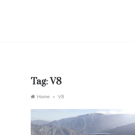
Skip
to
content
Tag:
V8
Home
»
V8