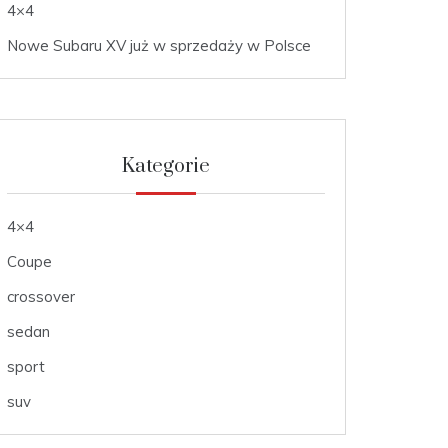
4×4
Nowe Subaru XV już w sprzedaży w Polsce
Kategorie
4×4
Coupe
crossover
sedan
sport
suv